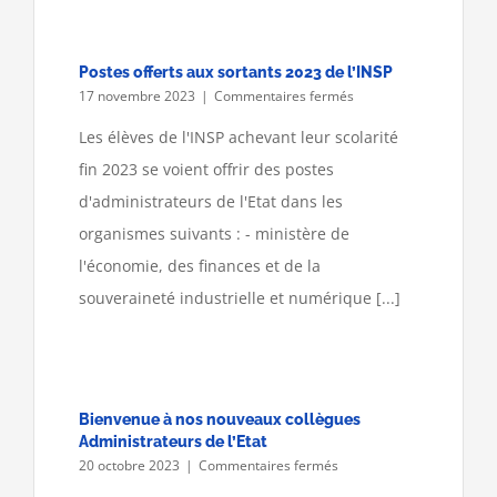
Postes offerts aux sortants 2023 de l’INSP
sur
17 novembre 2023
|
Commentaires fermés
Postes
offerts
Les élèves de l'INSP achevant leur scolarité
aux
fin 2023 se voient offrir des postes
sortants
2023
d'administrateurs de l'Etat dans les
de
organismes suivants : - ministère de
l’INSP
l'économie, des finances et de la
souveraineté industrielle et numérique [...]
Bienvenue à nos nouveaux collègues
Administrateurs de l’Etat
sur
20 octobre 2023
|
Commentaires fermés
Bienvenue