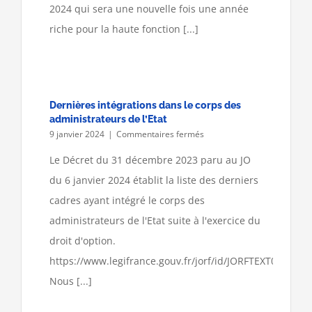
2024 qui sera une nouvelle fois une année
2024
!
riche pour la haute fonction [...]
Dernières intégrations dans le corps des
administrateurs de l’Etat
sur
9 janvier 2024
|
Commentaires fermés
Dernières
intégrations
Le Décret du 31 décembre 2023 paru au JO
dans
du 6 janvier 2024 établit la liste des derniers
le
corps
cadres ayant intégré le corps des
des
administrateurs de l'Etat suite à l'exercice du
administrateurs
de
droit d'option.
l’Etat
https://www.legifrance.gouv.fr/jorf/id/JORFTEXT000048
Nous [...]