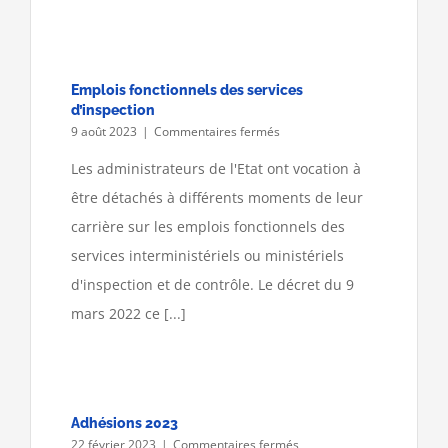
Emplois fonctionnels des services
d’inspection
sur
9 août 2023
|
Commentaires fermés
Emplois
fonctionnels
Les administrateurs de l'Etat ont vocation à
des
être détachés à différents moments de leur
services
d’inspection
carrière sur les emplois fonctionnels des
services interministériels ou ministériels
d'inspection et de contrôle. Le décret du 9
mars 2022 ce [...]
Adhésions 2023
sur
22 février 2023
|
Commentaires fermés