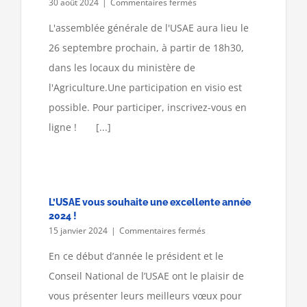
sur
30 août 2024
|
Commentaires fermés
L’USAE
fait
L'assemblée générale de l'USAE aura lieu le
son
26 septembre prochain, à partir de 18h30,
AG
de
dans les locaux du ministère de
rentrée
l'Agriculture.Une participation en visio est
possible. Pour participer, inscrivez-vous en
ligne ! [...]
L’USAE vous souhaite une excellente année
2024 !
sur
15 janvier 2024
|
Commentaires fermés
L’USAE
vous
En ce début d’année le président et le
souhaite
Conseil National de l’USAE ont le plaisir de
une
excellente
vous présenter leurs meilleurs vœux pour
année