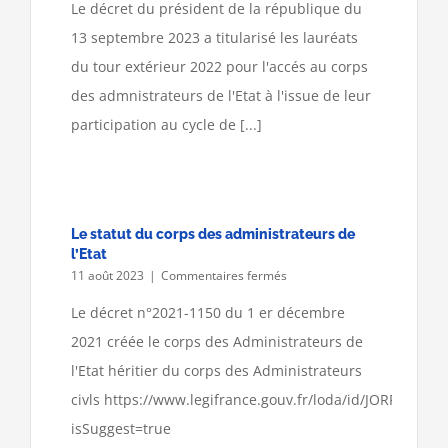
à
Le décret du président de la république du
nos
13 septembre 2023 a titularisé les lauréats
nouveaux
collègues
du tour extérieur 2022 pour l'accés au corps
Administrateurs
des admnistrateurs de l'Etat à l'issue de leur
de
l’Etat
participation au cycle de [...]
Le statut du corps des administrateurs de
l’Etat
sur
11 août 2023
|
Commentaires fermés
Le
statut
Le décret n°2021-1150 du 1 er décembre
du
2021 créée le corps des Administrateurs de
corps
des
l'Etat héritier du corps des Administrateurs
administrateurs
civls https://www.legifrance.gouv.fr/loda/id/JORFTEXT0
de
l’Etat
isSuggest=true