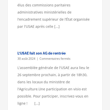
élus des commissions paritaires
administratives ministérielles de
l'encadrement supérieur de l’État organisée
par l'USAE après celle [...]
L’USAE fait son AG de rentrée
sur
30 août 2024
|
Commentaires fermés
L’USAE
fait
L'assemblée générale de l'USAE aura lieu le
son
26 septembre prochain, à partir de 18h30,
AG
de
dans les locaux du ministère de
rentrée
l'Agriculture.Une participation en visio est
possible. Pour participer, inscrivez-vous en
ligne ! [...]