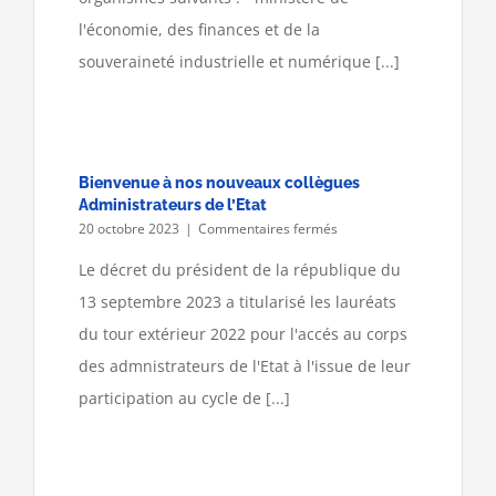
l'économie, des finances et de la
souveraineté industrielle et numérique [...]
Bienvenue à nos nouveaux collègues
Administrateurs de l’Etat
sur
20 octobre 2023
|
Commentaires fermés
Bienvenue
à
Le décret du président de la république du
nos
13 septembre 2023 a titularisé les lauréats
nouveaux
collègues
du tour extérieur 2022 pour l'accés au corps
Administrateurs
des admnistrateurs de l'Etat à l'issue de leur
de
l’Etat
participation au cycle de [...]