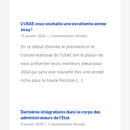
L’USAE vous souhaite une excellente année
2024 !
sur
15 janvier 2024
|
Commentaires fermés
L’USAE
vous
En ce début d’année le président et le
souhaite
Conseil National de l’USAE ont le plaisir de
une
excellente
vous présenter leurs meilleurs vœux pour
année
2024 qui sera une nouvelle fois une année
2024
!
riche pour la haute fonction [...]
Dernières intégrations dans le corps des
administrateurs de l’Etat
sur
9 janvier 2024
|
Commentaires fermés
Dernières