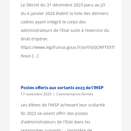
intégrations
Le Décret du 31 décembre 2023 paru au JO
dans
du 6 janvier 2024 établit la liste des derniers
le
corps
cadres ayant intégré le corps des
des
administrateurs de l'Etat suite à l'exercice du
administrateurs
de
droit d'option.
l’Etat
https://www.legifrance.gouv.fr/jorf/id/JORFTEXT000048
Nous [...]
Postes offerts aux sortants 2023 de l’INSP
sur
17 novembre 2023
|
Commentaires fermés
Postes
offerts
Les élèves de l'INSP achevant leur scolarité
aux
fin 2023 se voient offrir des postes
sortants
2023
d'administrateurs de l'Etat dans les
de
organismes suivants : - ministère de
l’INSP