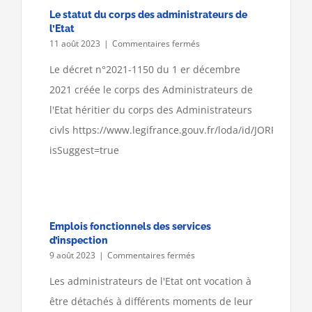
Le statut du corps des administrateurs de
l’Etat
sur
11 août 2023
|
Commentaires fermés
Le
statut
Le décret n°2021-1150 du 1 er décembre
du
2021 créée le corps des Administrateurs de
corps
des
l'Etat héritier du corps des Administrateurs
administrateurs
civls https://www.legifrance.gouv.fr/loda/id/JORFTEXT0
de
l’Etat
isSuggest=true
Emplois fonctionnels des services
d’inspection
sur
9 août 2023
|
Commentaires fermés
Emplois
fonctionnels
Les administrateurs de l'Etat ont vocation à
des
être détachés à différents moments de leur
services